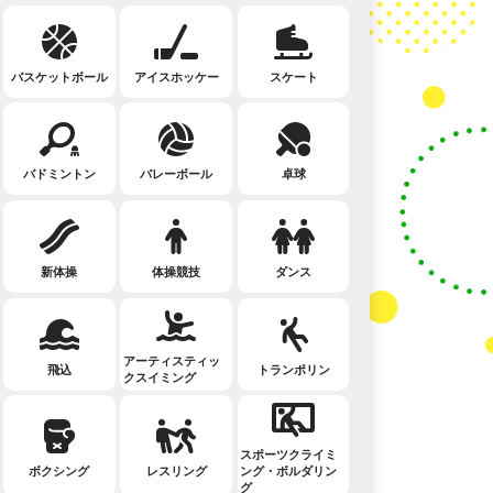
バスケットボール
アイスホッケー
スケート
バドミントン
バレーボール
卓球
新体操
体操競技
ダンス
アーティスティッ
飛込
トランポリン
クスイミング
スポーツクライミ
ボクシング
レスリング
ング・ボルダリン
グ