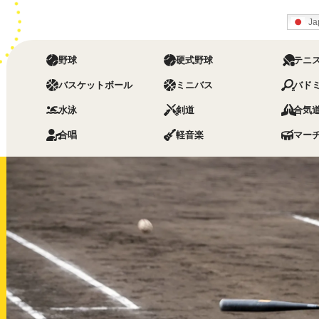
Ja
野球
硬式野球
テニ
バスケットボール
ミニバス
バド
水泳
剣道
合気
合唱
軽音楽
マー