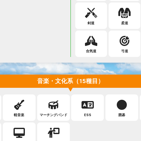
剣道
柔道
合気道
弓道
音楽・文化系（15種目）
軽音楽
マーチングバンド
ESS
囲碁