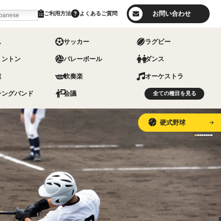
お問い合わせ
ご利用方法
よくあるご質問
panese
ス
サッカー
ラグビー
ミントン
バレーボール
ダンス
道
吹奏楽
オーケストラ
チングバンド
会議
全ての
種目を
見る
硬式野球