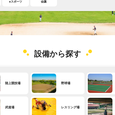
eスポーツ
会議
設備から探す
陸上競技場
野球場
武道場
レスリング場