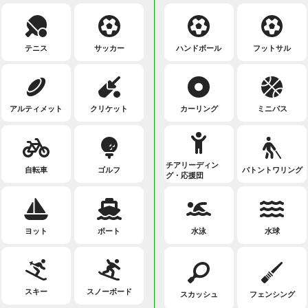
テニス
サッカー
ハンドボール
フットサル
アルティメット
クリケット
カーリング
ミニバス
チアリーディン
自転車
ゴルフ
バトントワリング
グ・応援団
ヨット
ボート
水泳
水球
スキー
スノーボード
スカッシュ
フェンシング