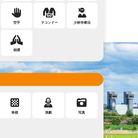
空手
テコンドー
少林寺拳法
相撲
将棋
演劇
写真