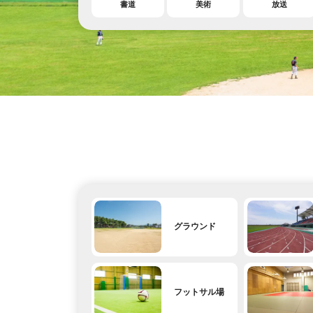
書道
美術
放送
グラウンド
フットサル場