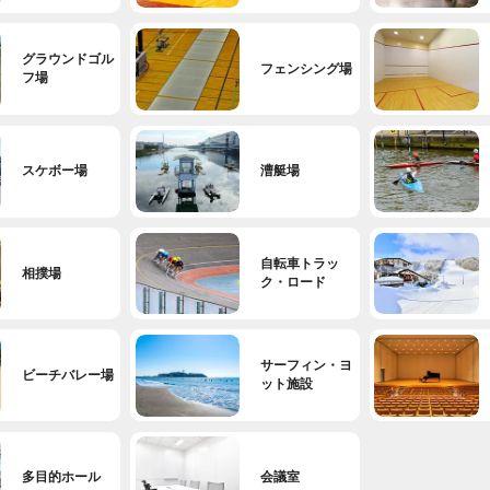
グラウンドゴル
フェンシング場
フ場
スケボー場
漕艇場
自転車トラッ
相撲場
ク・ロード
サーフィン・ヨ
ビーチバレー場
ット施設
多目的ホール
会議室