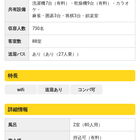
洗濯機7台（有料）・乾燥機9台（有料）・カラオ
共有設備
ケ・
麻雀・囲碁3台・将棋3台・娯楽室
収容人数
730名
客室数
88室
送迎バス
あり
（あり（27人乗））
特長
wifi
送迎あり
コンパ可
詳細情報
風呂
2室（80人用）
持込可（有料）