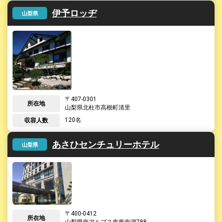
伊予ロッヂ
山梨県
407-0301
所在地
山梨県
北杜市高根町清里
120名
収容人数
あさひセンチュリーホテル
山梨県
400-0412
所在地
山梨県
南アルプス市東南湖788