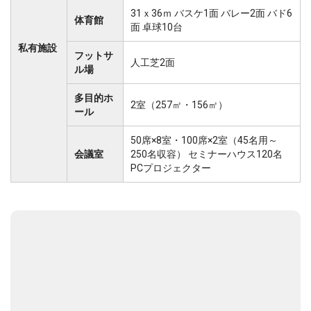
31ｘ36ｍ バスケ1面 バレー2面 バド6
体育館
面 卓球10台
私有施設
フットサ
人工芝2面
ル場
多目的ホ
2室（257㎡・156㎡）
ール
50席×8室・100席×2室（45名用～
会議室
250名収容） セミナーハウス120名
PCプロジェクター