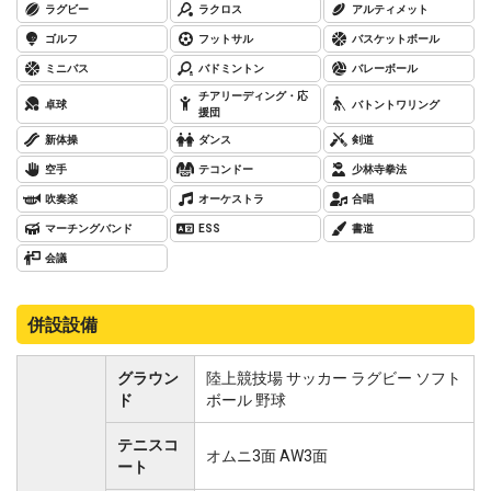
ラグビー
ラクロス
アルティメット
ゴルフ
フットサル
バスケットボール
ミニバス
バドミントン
バレーボール
チアリーディング・応
卓球
バトントワリング
援団
新体操
ダンス
剣道
空手
テコンドー
少林寺拳法
吹奏楽
オーケストラ
合唱
マーチングバンド
ESS
書道
会議
併設設備
グラウン
陸上競技場 サッカー ラグビー ソフト
ド
ボール 野球
テニスコ
オムニ3面 AW3面
ート