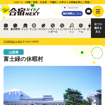
スポーツ：58種！音楽・文化系：15種目！大学ゼミや研修合宿もご用意！
Japanese
施設掲載はこちら
全ての
種目を
野球
硬式野球
テニス
サッカー
ラグビー
バスケッ
ミニバス
バドミン
バレーボ
ダンス
水泳
見る
トボール
トン
ール
HOME
施設を探す
富士緑の休暇村
山梨県
富士緑の休暇村