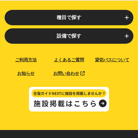
種目で探す
野球
硬式野球
設備で探す
ソフトボール
テニス
グラウンド
陸上競技場
サッカー
アメフト
ご利用方法
よくあるご質問
貸切バスについて
野球場
テニスコート
ラグビー
ラクロス
体育館
フットサル場
アルティメット
クリケット
お知らせ
お問い合わせ
武道場
レスリング場
ホッケー
陸上競技
弓道場
アーチェリー場
スケートボード
自転車
ゴルフ場
グラウンドゴルフ場
ゴルフ
アーチェリー
フェンシング場
スカッシュ場
サーフィン
ビーチバレーボール
ボクシング場
クライミング場
ヨット
ボート
スケボー場
漕艇場
カヌー
射撃