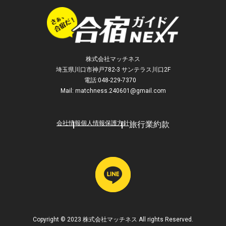
カヌー場
射撃場
馬術
スキー
馬術場
相撲場
スノーボード
ハンドボール
自転車トラック・ロード
スキー場
フットサル
バスケットボール
スケートリンク
プール
アイスホッケー
スケート
株式会社マッチネス
ビーチバレー場
サーフィン・ヨット施設
カーリング
ミニバス
埼玉県川口市神戸782-3 サンテラス川口2F
音楽ホール
音楽スタジオ
バドミントン
電話:048-229-7370
バレーボール
Mail: matchness.240601@gmail.com
ダンスホール
多目的ホール
卓球
チアリーディング・応援団
会議室
バトントワリング
新体操
会社情報
個人情報保護方針
旅行業約款
体操競技
ダンス
水泳
水球
飛込
アーティスティックスイミ
ング
トランポリン
スカッシュ
フェンシング
ボクシング
レスリング
スポーツクライミング・ボ
Copyright © 2023 株式会社マッチネス All rights Reserved.